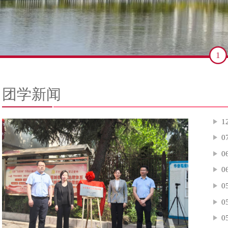
1
团学新闻