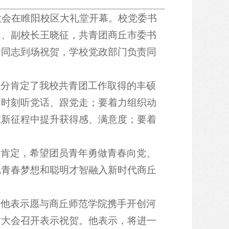
大会在睢阳校区大礼堂开幕。校党委书
山、副校长王晓征，共青团商丘市委书
责同志到场祝贺，学校党政部门负责同
充分肯定了我校共青团工作取得的丰硕
中时刻听党话、跟党走；要着力组织动
在新征程中提升获得感、满意度；要着
予肯定，希望团员青年勇做青春向党、
把青春梦想和聪明才智融入新时代商丘
。他表示愿与商丘师范学院携手开创河
对大会召开表示祝贺。他表示，将进一