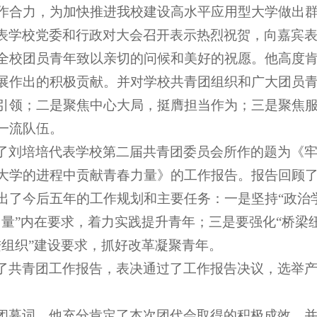
作合力，为加快推进我校建设高水平应用型大学做出
表学校党委和行政对大会召开表示热烈祝贺，向嘉宾
全校团员青年致以亲切的问候和美好的祝愿。他高度
展作出的积极贡献。并对学校共青团组织和广大团员
引领；二是聚焦中心大局，挺膺担当作为；三是聚焦
一流队伍。
了刘培培代表学校第二届共青团委员会所作的题为《牢
大学的进程中贡献青春力量》的工作报告。报告回顾
出了今后五年的工作规划和主要任务：一是坚持“政治
力量”内在要求，着力实践提升青年；三是要强化“桥梁
进组织”建设要求，抓好改革凝聚青年。
了共青团工作报告，表决通过了工作报告决议，选举
闭幕词。他充分肯定了本次团代会取得的积极成效，