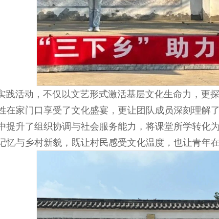
实践活动，不仅以文艺形式激活基层文化生命力，更探
姓在家门口享受了文化盛宴，更让团队成员深刻理解了
中提升了组织协调与社会服务能力，将课堂所学转化为
记忆与乡村新貌，既让村民感受文化温度，也让青年在