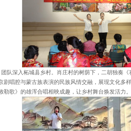
日，团队深入柘城县乡村。肖庄村的树荫下，二胡独奏
京剧唱腔与蒙古族表演的民族风情交融，展现文化多
敕勒歌》的雄浑合唱相映成趣，让乡村舞台焕发活力