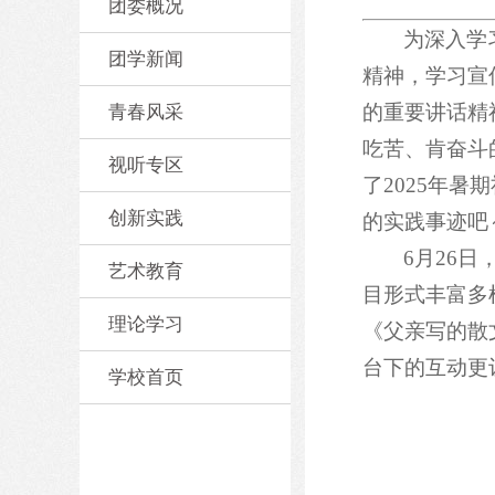
团委概况
为深入学
团学新闻
精神，学习宣
的重要讲话精
青春风采
吃苦、肯奋斗
视听专区
了2025年
创新实践
的实践事迹吧
6月26
艺术教育
目形式丰富多
理论学习
《父亲写的散
台下的互动更
学校首页