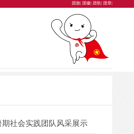
团旗
|
团徽
|
团歌
|
团章
|
暑期社会实践团队风采展示